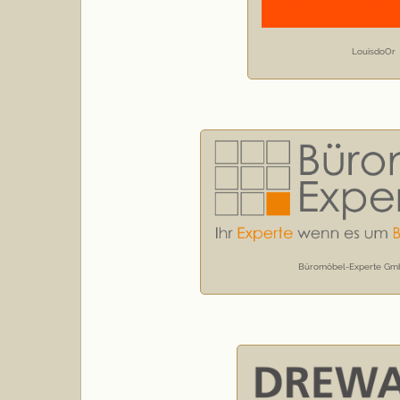
LouisdoOr
Büromöbel-Experte Gm