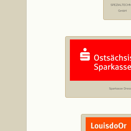
SPEZIALTECHN
GmbH
Sparkasse Dres