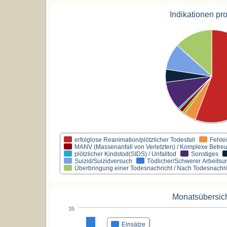
Indikationen pr
erfolglose Reanimation/plötzlicher Todesfall
Fehle
MANV (Massenanfall von Verletzten) / Komplexe Betr
plötzlicher Kindstod(SIDS) / Unfalltod
Sonstiges
Suizid/Suizidversuch
Tödlicher/Schwerer Arbeitsun
Überbringung einer Todesnachricht / Nach Todesnachri
Monatsübersic
35
Einsätze