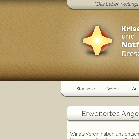
"
Das Leben verlangt 
Startseite
Verein
Au
Erweitertes Ange
Wir als Verein haben uns entsc