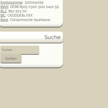
Kontonummer
: 3120041059
IBAN
: DE88 8505 0300 3120 0410 59
BLZ
: 850 503 00
BIC
: OSDDDE81 XXX
Bank
: Ostsächsische Sparkasse
Suche