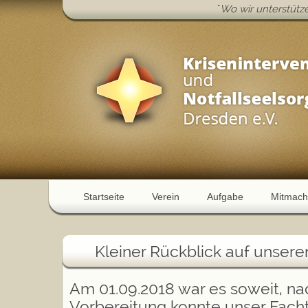
"
Wo wir unterstützen
Startseite
Verein
Aufgabe
Mitmach
Kleiner Rückblick auf unsere
Am 01.09.2018 war es soweit, n
Vorbereitung konnte unser Facht