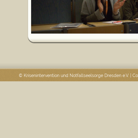
© Krisenintervention und Notfallseelsorge Dresden e.V. | 