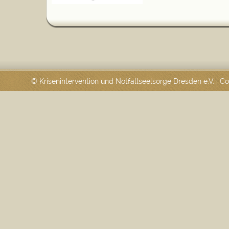
© Krisenintervention und Notfallseelsorge Dresden e.V. | 